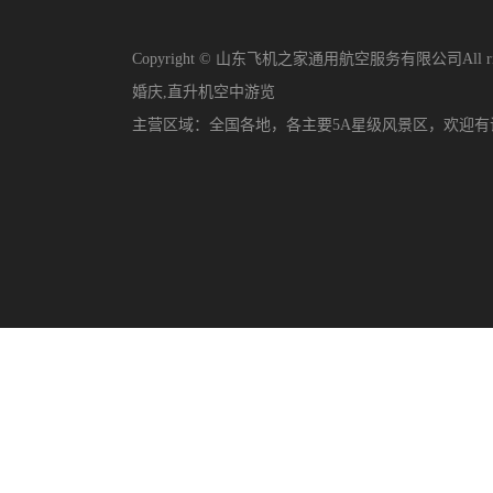
Copyright © 山东飞机之家通用航空服务有限公司All righ
婚庆
,
直升机空中游览
主营区域：
全国各地，各主要5A星级风景区，欢迎