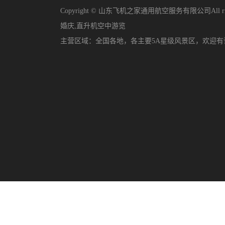
Copyright © 山东飞机之家通用航空服务有限公司All righ
婚庆
,
直升机空中游览
主营区域：
全国各地，各主要5A星级风景区，欢迎