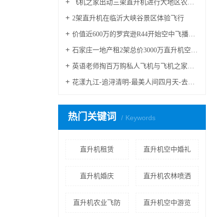
飞机之家出动三架直升机进行大地区农喷作业
2架直升机在临沂大峡谷景区体验飞行
价值近600万的罗宾逊R44开始空中飞播造林
石家庄一地产租2架总价3000万直升机空中看房
英语老师掏百万购私人飞机与飞机之家开展直升机租赁业务
花漾九江-追浔清明-最美人间四月天-去庐山西海踏青去
热门关键词
Keywords
直升机租赁
直升机空中婚礼
直升机婚庆
直升机农林喷洒
直升机农业飞防
直升机空中游览