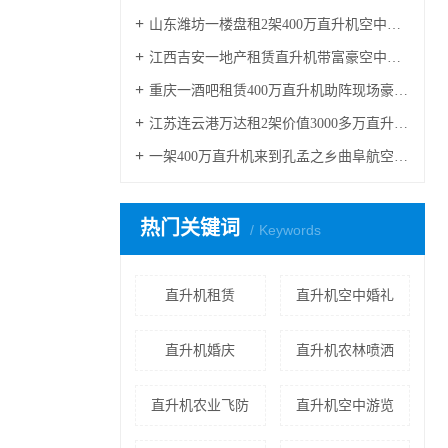
山东潍坊一楼盘租2架400万直升机空中看房
江西吉安一地产租赁直升机带富豪空中看别墅
重庆一酒吧租赁400万直升机助阵现场豪车云集
江苏连云港万达租2架价值3000多万直升机看房
一架400万直升机来到孔孟之乡曲阜航空科普
热门关键词
Keywords
直升机租赁
直升机空中婚礼
直升机婚庆
直升机农林喷洒
直升机农业飞防
直升机空中游览