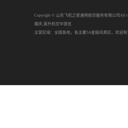
Copyright © 山东飞机之家通用航空服务有限公司All righ
婚庆
,
直升机空中游览
主营区域：
全国各地，各主要5A星级风景区，欢迎