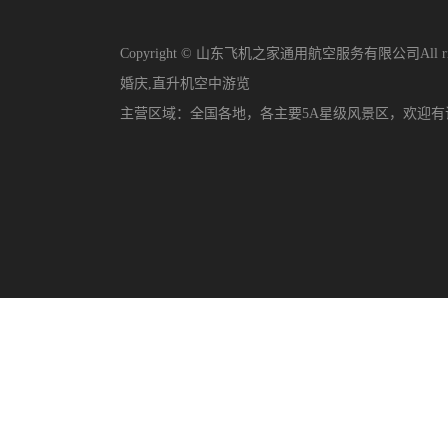
Copyright © 山东飞机之家通用航空服务有限公司All righ
婚庆
,
直升机空中游览
主营区域：
全国各地，各主要5A星级风景区，欢迎