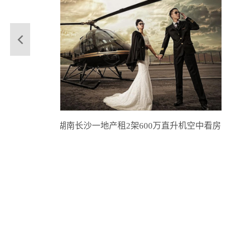
飞机之家出动直升机开展春尺蠖防治病虫害作业
湖南长沙一地产租2架600万直升机空中看房